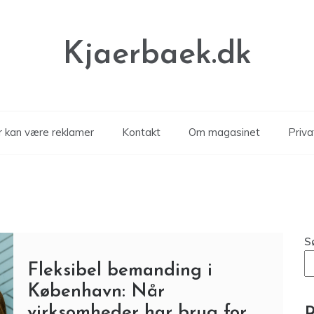
Kjaerbaek.dk
er kan være reklamer
Kontakt
Om magasinet
Privat
S
Fleksibel bemanding i
København: Når
virksomheder har brug for