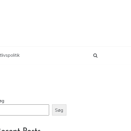
livspolitik
øg
Søg