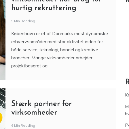
R
hurtig rekruttering
5 Min Reading
København er et af Danmarks mest dynamiske
erhvervsområder med stor aktivitet inden for
både service, teknologi, handel og kreative
brancher. Mange virksomheder arbejder
projektbaseret og
Ka
Stærk partner for
M
virksomheder
h
Pe
6 Min Reading