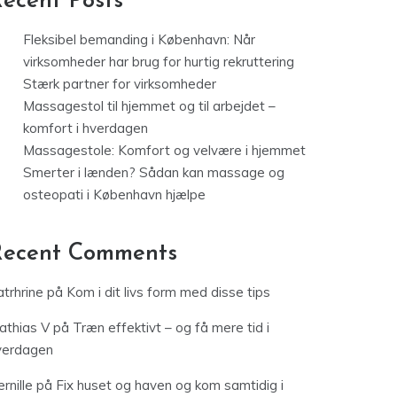
ecent Posts
Fleksibel bemanding i København: Når
virksomheder har brug for hurtig rekruttering
Stærk partner for virksomheder
Massagestol til hjemmet og til arbejdet –
komfort i hverdagen
Massagestole: Komfort og velvære i hjemmet
Smerter i lænden? Sådan kan massage og
osteopati i København hjælpe
Recent Comments
trhrine
på
Kom i dit livs form med disse tips
athias V
på
Træn effektivt – og få mere tid i
verdagen
rnille
på
Fix huset og haven og kom samtidig i