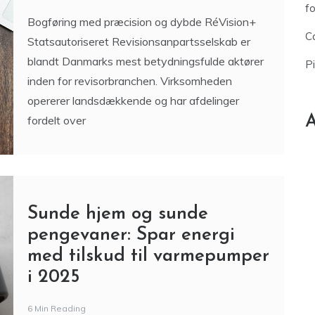
f
Bogføring med præcision og dybde RéVision+
Ca
Statsautoriseret Revisionsanpartsselskab er
blandt Danmarks mest betydningsfulde aktører
P
inden for revisorbranchen. Virksomheden
opererer landsdækkende og har afdelinger
A
fordelt over
Sunde hjem og sunde
pengevaner: Spar energi
med tilskud til varmepumper
i 2025
6 Min Reading