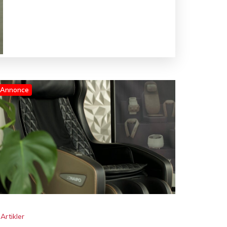
Artikler
Massagestol til hjemmet og til
arbejdet – komfort i hverdagen
øg
Søg