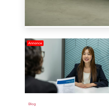
Blog
Fleksibel bemanding i København:
Når virksomheder har brug for
hurtig rekruttering