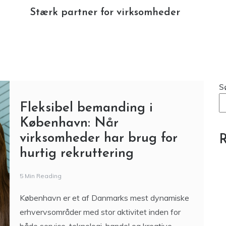
virksomheder har brug for
R
hurtig rekruttering
5 Min Reading
København er et af Danmarks mest dynamiske
erhvervsområder med stor aktivitet inden for
både service, teknologi, handel og kreative
brancher. Mange virksomheder arbejder
projektbaseret og
Ka
Stærk partner for
M
virksomheder
h
Pe
6 Min Reading