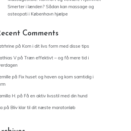
orm
milla H.
på
Få en aktiv livsstil med din hund
ia
på
Bliv klar til dit næste maratonløb
rchives
februar 2026
december 2025
august 2025
juli 2025
juni 2025
maj 2025
marts 2025
januar 2025
december 2024
november 2024