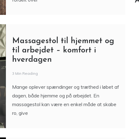
Mange oplever spændinger og træthed i løbet af
dagen, både hjemme og på arbejdet. En
massagestol kan være en enkel måde at skabe
ro, give
Massagestole: Komfort og
velvære i hjemmet
3 Min Reading
En massagestol gør det lettere at slappe af
derhjemme og kan hjælpe med at lindre
spændinger. Her får du et overblik over fordele,
funktioner og