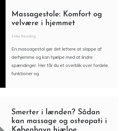
Smerter i lænden? Sådan
kan massage og osteopati i
København hjælpe
5 Min Reading
Lændesmerter er en af de mest almindelige
årsager til ubehag i kroppen – både blandt
kontorarbejdere, håndværkere og alle, der lever
et aktivt eller stillesiddende