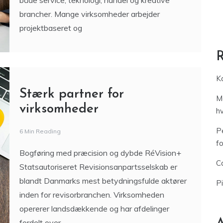
f
Bogføring med præcision og dybde RéVision+
Ca
Statsautoriseret Revisionsanpartsselskab er
blandt Danmarks mest betydningsfulde aktører
P
inden for revisorbranchen. Virksomheden
opererer landsdækkende og har afdelinger
A
fordelt over
Massagestol til hjemmet og
til arbejdet – komfort i
hverdagen
3 Min Reading