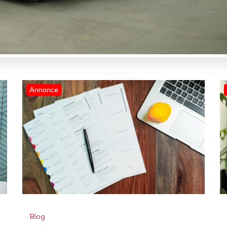
Blog
Stærk partner for virksomheder
S
Fleksibel bemanding i
København: Når