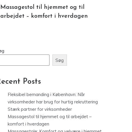
ecent Posts
Fleksibel bemanding i København: Når
virksomheder har brug for hurtig rekruttering
Stærk partner for virksomheder
Massagestol til hjemmet og til arbejdet –
komfort i hverdagen
Massagestole: Komfort og velvære i hjemmet
Smerter i lænden? Sådan kan massage og
osteopati i København hjælpe
Recent Comments
trhrine
på
Kom i dit livs form med disse tips
athias V
på
Træn effektivt – og få mere tid i
verdagen
rnille
på
Fix huset og haven og kom samtidig i