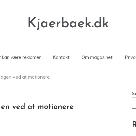
Kjaerbaek.dk
er kan være reklamer
Kontakt
Om magasinet
Privat
dagen ved at motionere
S
gen ved at motionere
R