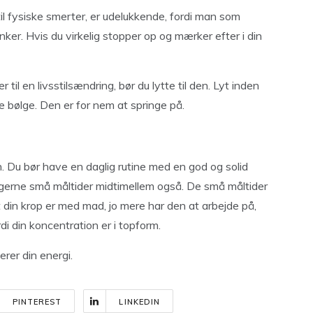
til fysiske smerter, er udelukkende, fordi man som
er. Hvis du virkelig stopper op og mærker efter i din
 til en livsstilsændring, bør du lytte til den. Lyt inden
ve bølge. Den er for nem at springe på.
. Du bør have en daglig rutine med en god og solid
rne små måltider midtimellem også. De små måltider
t din krop er med mad, jo mere har den at arbejde på,
di din koncentration er i topform.
erer din energi.
PINTEREST
LINKEDIN