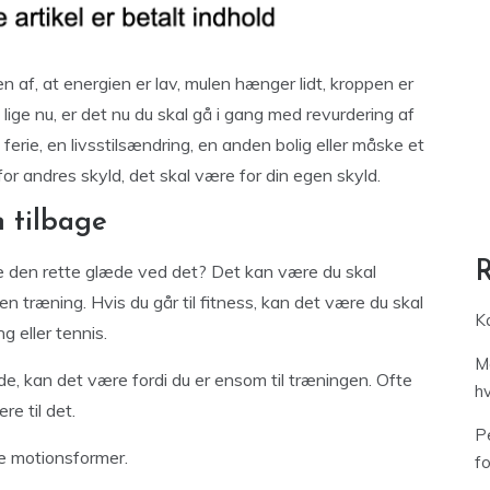
 af, at energien er lav, mulen hænger lidt, kroppen er
lige nu, er det nu du skal gå i gang med revurdering af
 ferie, en livsstilsændring, en anden bolig eller måske et
for andres skyld, det skal være for din egen skyld.
 tilbage
e den rette glæde ved det? Det kan være du skal
 træning. Hvis du går til fitness, kan det være du skal
Ka
 eller tennis.
M
æde, kan det være fordi du er ensom til træningen. Ofte
h
re til det.
Pe
ere motionsformer.
f