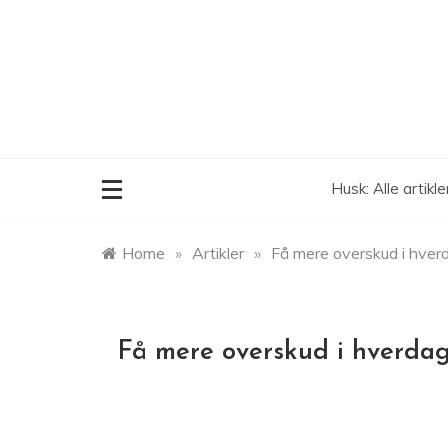
Skip
to
content
Husk: Alle artikl
Home
»
Artikler
»
Få mere overskud i hver
Få mere overskud i hverda