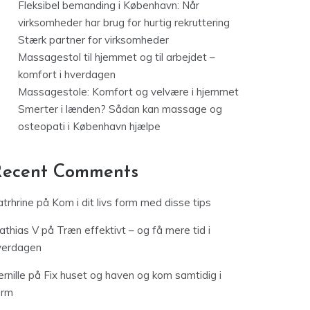
Fleksibel bemanding i København: Når
virksomheder har brug for hurtig rekruttering
Stærk partner for virksomheder
Massagestol til hjemmet og til arbejdet –
komfort i hverdagen
Massagestole: Komfort og velvære i hjemmet
Smerter i lænden? Sådan kan massage og
osteopati i København hjælpe
Recent Comments
trhrine
på
Kom i dit livs form med disse tips
athias V
på
Træn effektivt – og få mere tid i
verdagen
rnille
på
Fix huset og haven og kom samtidig i
orm