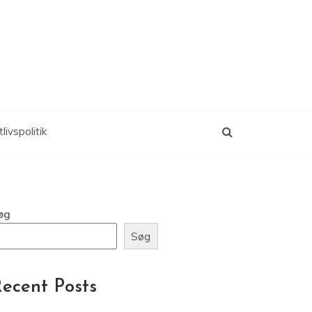
livspolitik
øg
Søg
ecent Posts