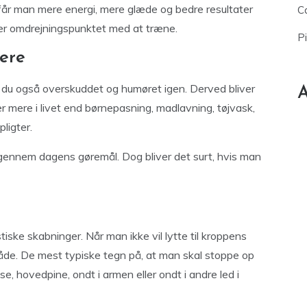
 får man mere energi, mere glæde og bedre resultater
Ca
r er omdrejningspunktet med at træne.
P
vere
år du også overskuddet og humøret igen. Derved bliver
A
ere i livet end børnepasning, madlavning, tøjvask,
ligter.
gennem dagens gøremål. Dog bliver det surt, hvis man
ske skabninger. Når man ikke vil lytte til kroppens
måde. De mest typiske tegn på, at man skal stoppe op
, hovedpine, ondt i armen eller ondt i andre led i