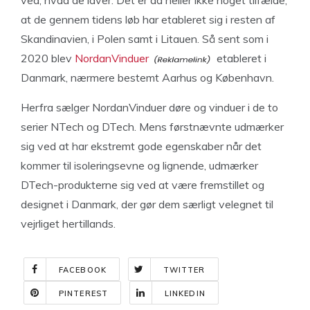
ved, hvad de laver. Det er da heller ikke noget tilfælde,
at de gennem tidens løb har etableret sig i resten af
Skandinavien, i Polen samt i Litauen. Så sent som i
2020 blev
NordanVinduer
etableret i
Danmark, nærmere bestemt Aarhus og København.
Herfra sælger NordanVinduer døre og vinduer i de to
serier NTech og DTech. Mens førstnævnte udmærker
sig ved at har ekstremt gode egenskaber når det
kommer til isoleringsevne og lignende, udmærker
DTech-produkterne sig ved at være fremstillet og
designet i Danmark, der gør dem særligt velegnet til
vejrliget hertillands.
FACEBOOK
TWITTER
PINTEREST
LINKEDIN