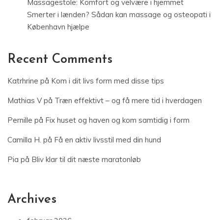
Massagestole: Komfort og velvære i hjemmet
Smerter i lænden? Sådan kan massage og osteopati i
København hjælpe
Recent Comments
Katrhrine
på
Kom i dit livs form med disse tips
Mathias V
på
Træn effektivt – og få mere tid i hverdagen
Pernille
på
Fix huset og haven og kom samtidig i form
Camilla H.
på
Få en aktiv livsstil med din hund
Pia
på
Bliv klar til dit næste maratonløb
Archives