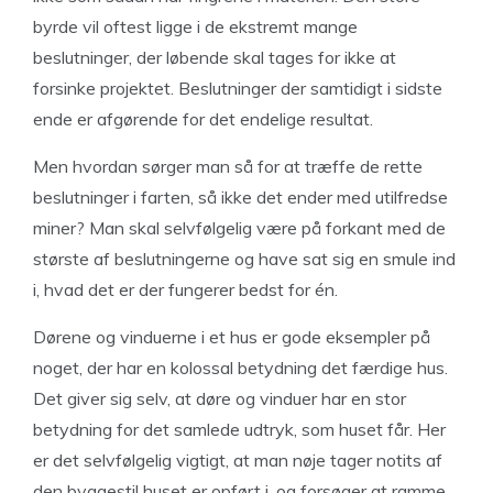
byrde vil oftest ligge i de ekstremt mange
beslutninger, der løbende skal tages for ikke at
forsinke projektet. Beslutninger der samtidigt i sidste
ende er afgørende for det endelige resultat.
Men hvordan sørger man så for at træffe de rette
beslutninger i farten, så ikke det ender med utilfredse
miner? Man skal selvfølgelig være på forkant med de
største af beslutningerne og have sat sig en smule ind
i, hvad det er der fungerer bedst for én.
Dørene og vinduerne i et hus er gode eksempler på
noget, der har en kolossal betydning det færdige hus.
Det giver sig selv, at døre og vinduer har en stor
betydning for det samlede udtryk, som huset får. Her
er det selvfølgelig vigtigt, at man nøje tager notits af
den byggestil huset er opført i, og forsøger at ramme