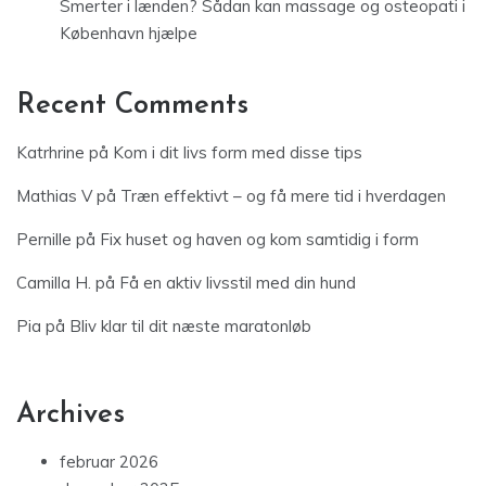
Smerter i lænden? Sådan kan massage og osteopati i
København hjælpe
Recent Comments
Katrhrine
på
Kom i dit livs form med disse tips
Mathias V
på
Træn effektivt – og få mere tid i hverdagen
Pernille
på
Fix huset og haven og kom samtidig i form
Camilla H.
på
Få en aktiv livsstil med din hund
Pia
på
Bliv klar til dit næste maratonløb
Archives
februar 2026