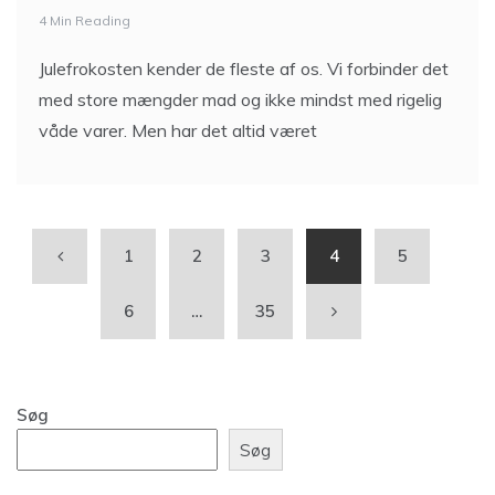
4 Min Reading
Julefrokosten kender de fleste af os. Vi forbinder det
med store mængder mad og ikke mindst med rigelig
våde varer. Men har det altid været
1
2
3
4
5
6
…
35
Søg
Søg