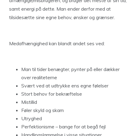
afhængige/misbrugeren, og bruger det meste af sin tid,
samt energi på dette. Man ender derfor med at
tilsidesætte sine egne behov, ønsker og grænser.
Medafhængighed kan blandt andet ses ved:
Man til tider benægter, pynter på eller dækker
over realiteterne
Svært ved at udtrykke ens egne følelser
Stort behov for bekræftelse
Mistillid
Føler skyld og skam
Utryghed
Perfektionisme – bange for at begå fejl
Handlingslammelse i visse situationer