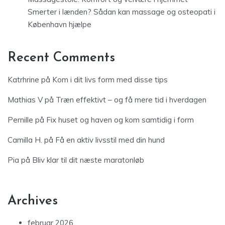
Smerter i lænden? Sådan kan massage og osteopati i
København hjælpe
Recent Comments
Katrhrine
på
Kom i dit livs form med disse tips
Mathias V
på
Træn effektivt – og få mere tid i hverdagen
Pernille
på
Fix huset og haven og kom samtidig i form
Camilla H.
på
Få en aktiv livsstil med din hund
Pia
på
Bliv klar til dit næste maratonløb
Archives
februar 2026