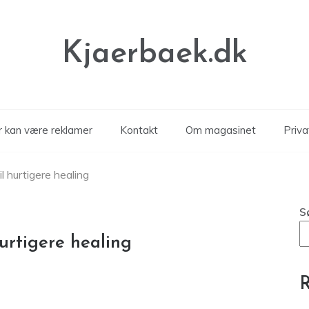
Kjaerbaek.dk
er kan være reklamer
Kontakt
Om magasinet
Privat
 hurtigere healing
S
urtigere healing
R