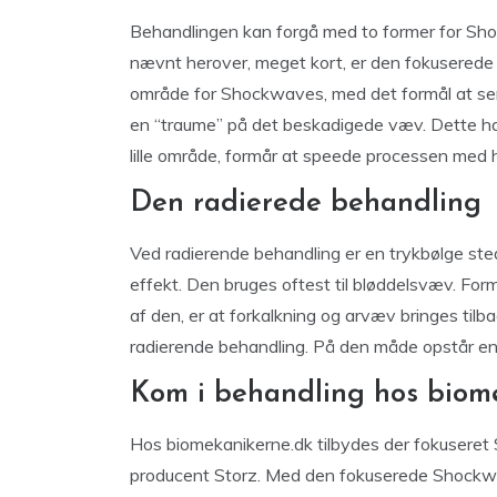
Behandlingen kan forgå med to former for Sho
nævnt herover, meget kort, er den fokuserede 
område for Shockwaves, med det formål at sen
en “traume” på det beskadigede væv. Dette har
lille område, formår at speede processen med 
Den radierede behandling
Ved radierende behandling er en trykbølge st
effekt. Den bruges oftest til bløddelsvæv. For
af den, er at forkalkning og arvæv bringes tilba
radierende behandling. På den måde opstår en n
Kom i behandling hos biom
Hos biomekanikerne.dk tilbydes der fokuseret
producent Storz. Med den fokuserede Shockwa