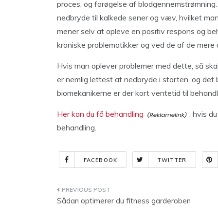
proces, og forøgelse af blodgennemstrømning. 
nedbryde til kalkede sener og væv, hvilket man
mener selv at opleve en positiv respons og beh
kroniske problematikker og ved de af de mere a
Hvis man oplever problemer med dette, så skal
er nemlig lettest at nedbryde i starten, og de
biomekanikerne er der kort ventetid til behandl
Her kan du få behandling
, hvis d
behandling.
FACEBOOK
TWITTER
Indlægsnavigation
Sådan optimerer du fitness garderoben