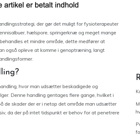
lingsstrategi, der gør det muligt for fysioterapeuter
tennisalbuer, hælspore, springerknæ og meget mange
behandles et mindre område, dette medfører at
 man også opleve at komme i genoptræning, langt
andlingsformer.
ling?
handling, hvor man udsætter beskadigede og
Ka
lger. Denne handling gentages flere gange, hvilket i
å de skader der er i netop det område man udsætter
M
h
v, da der på intet tidspunkt er behov for at penetrere
Pe
f
g