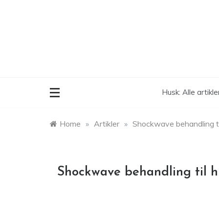
Skip
to
content
Husk: Alle artikl
Home
»
Artikler
»
Shockwave behandling til
Shockwave behandling til h