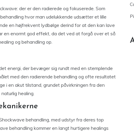
Ca
ckwave: der er den radierede og fokuserede. Som
P
behandling hvor man udelukkende udsætter et lille
de en højfrekvent lydbølge derind for at den kan lave
 en enormt god effekt, da det ved at forgå over et så
A
healing og behandling op.
edet energi, der bevæger sig rundt med en stemplende
målet med den radierende behandling og ofte resultatet
ge i en akut tilstand, grundet påvirkningen fra den
aturlig healing.
ekanikerne
 Shockwave behandling, med udstyr fra deres top
ve behandling kommer en langt hurtigere healings