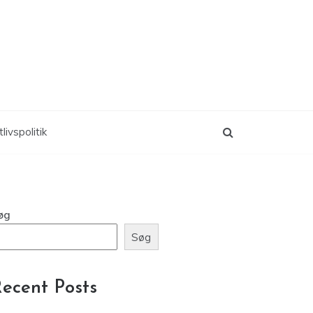
livspolitik
øg
Søg
ecent Posts