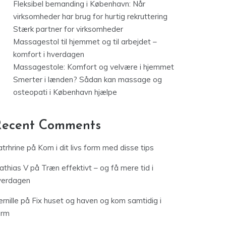
Fleksibel bemanding i København: Når
virksomheder har brug for hurtig rekruttering
Stærk partner for virksomheder
Massagestol til hjemmet og til arbejdet –
komfort i hverdagen
Massagestole: Komfort og velvære i hjemmet
Smerter i lænden? Sådan kan massage og
osteopati i København hjælpe
Recent Comments
trhrine
på
Kom i dit livs form med disse tips
athias V
på
Træn effektivt – og få mere tid i
verdagen
rnille
på
Fix huset og haven og kom samtidig i
orm