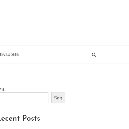
livspolitik
øg
Søg
ecent Posts