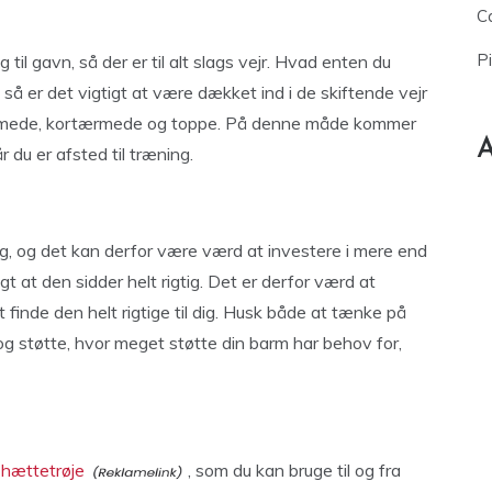
Ca
P
il gavn, så der er til alt slags vejr. Hvad enten du
, så er det vigtigt at være dækket ind i de skiftende vejr
ærmede, kortærmede og toppe. På denne måde kommer
A
r du er afsted til træning.
ig, og det kan derfor være værd at investere i mere end
gt at den sidder helt rigtig. Det er derfor værd at
 finde den helt rigtige til dig. Husk både at tænke på
, og støtte, hvor meget støtte din barm har behov for,
r
hættetrøje
, som du kan bruge til og fra