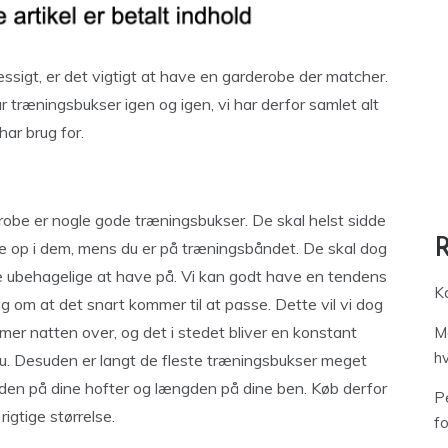
æssigt, er det vigtigt at have en garderobe der matcher.
 træningsbukser igen og igen, vi har derfor samlet alt
har brug for.
erobe er nogle gode træningsbukser. De skal helst sidde
kke op i dem, mens du er på træningsbåndet. De skal dog
ære ubehagelige at have på. Vi kan godt have en tendens
Ka
ing om at det snart kommer til at passe. Dette vil vi dog
mer natten over, og det i stedet bliver en konstant
M
h
nu. Desuden er langt de fleste træningsbukser meget
den på dine hofter og længden på dine ben. Køb derfor
Pe
igtige størrelse.
f