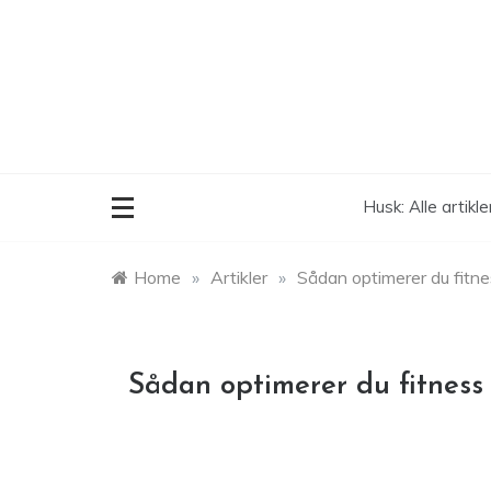
Skip
to
content
Husk: Alle artikl
Home
»
Artikler
»
Sådan optimerer du fitn
Sådan optimerer du fitnes