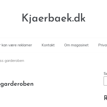
Kjaerbaek.dk
er kan være reklamer
Kontakt
Om magasinet
Privat
ess garderoben
S
s garderoben
R