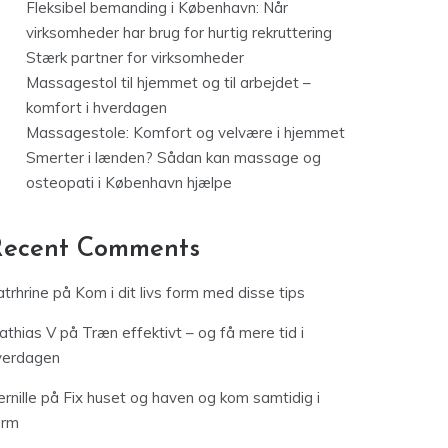
Fleksibel bemanding i København: Når
virksomheder har brug for hurtig rekruttering
Stærk partner for virksomheder
Massagestol til hjemmet og til arbejdet –
komfort i hverdagen
Massagestole: Komfort og velvære i hjemmet
Smerter i lænden? Sådan kan massage og
osteopati i København hjælpe
Recent Comments
trhrine
på
Kom i dit livs form med disse tips
athias V
på
Træn effektivt – og få mere tid i
verdagen
rnille
på
Fix huset og haven og kom samtidig i
orm