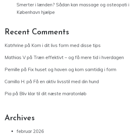
Smerter i lænden? Sådan kan massage og osteopati i
København hjælpe
Recent Comments
Katrhrine
på
Kom i dit livs form med disse tips
Mathias V
på
Træn effektivt – og få mere tid i hverdagen
Pernille
på
Fix huset og haven og kom samtidig i form
Camilla H.
på
Få en aktiv livsstil med din hund
Pia
på
Bliv klar til dit næste maratonløb
Archives
februar 2026