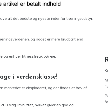
 have alt det bedste og nyeste indenfor træningsudstyr.
 træningsverdenen, og noget er mere brugbart end
iale og enhver fitnessfreak bør eje.
Ka
age i verdensklasse!
M
h
en markedet er eksploderet, og der findes et hav af
Pe
f
3200 slag i minuttet, hvilket giver en god og