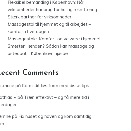
Fleksibel bemanding i København: Når
virksomheder har brug for hurtig rekruttering
Stærk partner for virksomheder
Massagestol til hjemmet og til arbejdet –
komfort i hverdagen
Massagestole: Komfort og velvære i hjemmet
Smerter i lænden? Sådan kan massage og
osteopati i København hjælpe
Recent Comments
trhrine
på
Kom i dit livs form med disse tips
athias V
på
Træn effektivt – og få mere tid i
verdagen
rnille
på
Fix huset og haven og kom samtidig i
orm