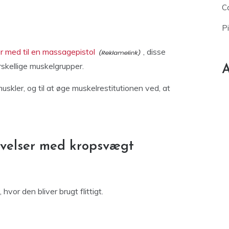
Ca
P
med til en massagepistol
, disse
skellige muskelgrupper.
A
muskler, og til at øge muskelrestitutionen ved, at
øvelser med kropsvægt
vor den bliver brugt flittigt.