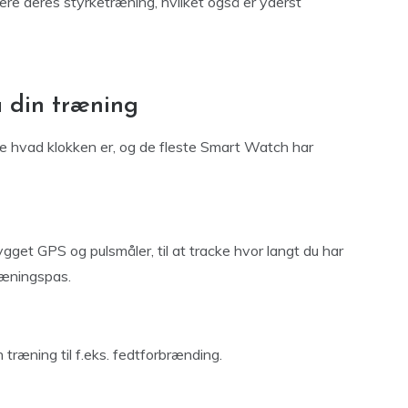
re deres styrketræning, hvilket også er yderst
 din træning
 hvad klokken er, og de fleste Smart Watch har
gget GPS og pulsmåler, til at tracke hvor langt du har
ræningspas.
 træning til f.eks. fedtforbrænding.