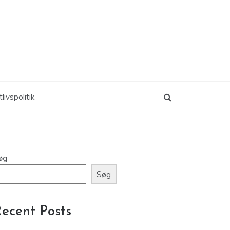
livspolitik
øg
Søg
ecent Posts