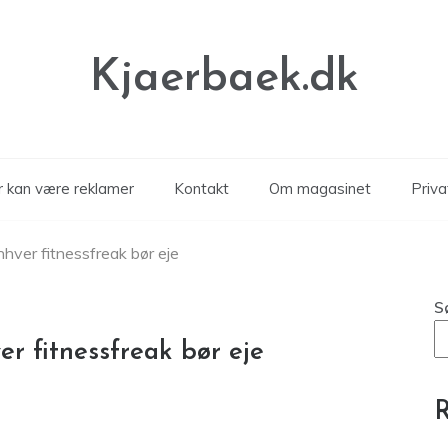
Kjaerbaek.dk
er kan være reklamer
Kontakt
Om magasinet
Privat
nhver fitnessfreak bør eje
S
er fitnessfreak bør eje
R