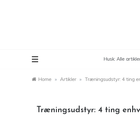
Skip
to
content
Husk: Alle artikl
Home
»
Artikler
»
Træningsudstyr: 4 ting e
Træningsudstyr: 4 ting enhv