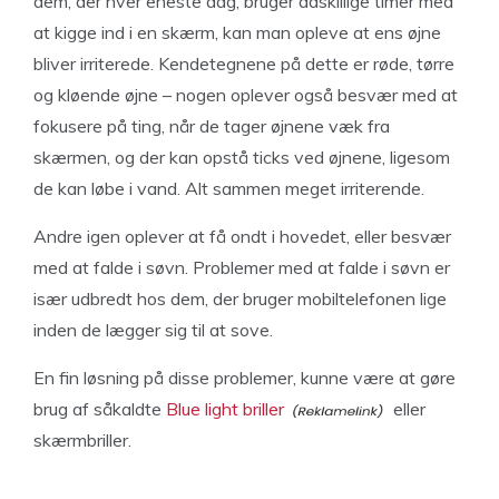
dem, der hver eneste dag, bruger adskillige timer med
at kigge ind i en skærm, kan man opleve at ens øjne
bliver irriterede. Kendetegnene på dette er røde, tørre
og kløende øjne – nogen oplever også besvær med at
fokusere på ting, når de tager øjnene væk fra
skærmen, og der kan opstå ticks ved øjnene, ligesom
de kan løbe i vand. Alt sammen meget irriterende.
Andre igen oplever at få ondt i hovedet, eller besvær
med at falde i søvn. Problemer med at falde i søvn er
især udbredt hos dem, der bruger mobiltelefonen lige
inden de lægger sig til at sove.
En fin løsning på disse problemer, kunne være at gøre
brug af såkaldte
Blue light briller
eller
skærmbriller.