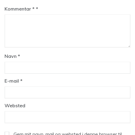
Kommentar
*
Navn
*
E-mail
*
Websted
Gem mit navn, mail og websted i denne browser til