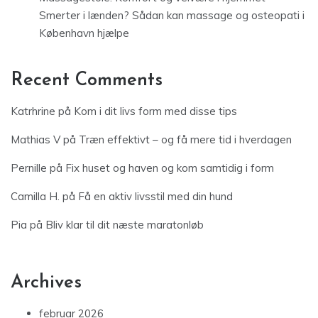
Smerter i lænden? Sådan kan massage og osteopati i
København hjælpe
Recent Comments
Katrhrine
på
Kom i dit livs form med disse tips
Mathias V
på
Træn effektivt – og få mere tid i hverdagen
Pernille
på
Fix huset og haven og kom samtidig i form
Camilla H.
på
Få en aktiv livsstil med din hund
Pia
på
Bliv klar til dit næste maratonløb
Archives
februar 2026