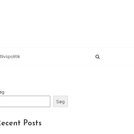
livspolitik
øg
Søg
ecent Posts