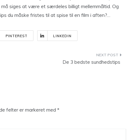
t må siges at være et særdeles billigt mellemmåltid. Og
s du måske fristes til at spise til en film i aften?…
PINTEREST
LINKEDIN
De 3 bedste sundhedstips
e felter er markeret med
*