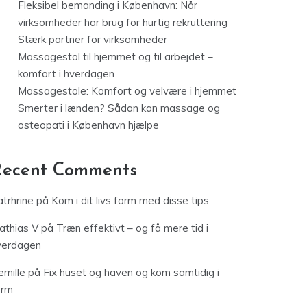
Fleksibel bemanding i København: Når
virksomheder har brug for hurtig rekruttering
Stærk partner for virksomheder
Massagestol til hjemmet og til arbejdet –
komfort i hverdagen
Massagestole: Komfort og velvære i hjemmet
Smerter i lænden? Sådan kan massage og
osteopati i København hjælpe
Recent Comments
trhrine
på
Kom i dit livs form med disse tips
athias V
på
Træn effektivt – og få mere tid i
verdagen
rnille
på
Fix huset og haven og kom samtidig i
orm