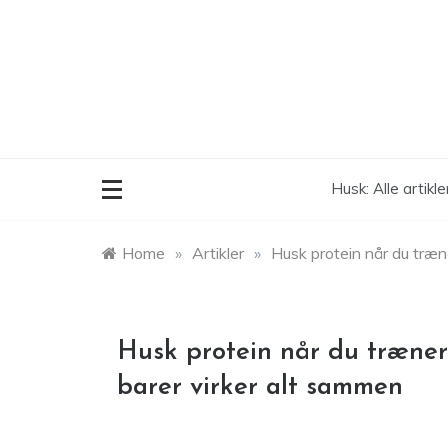
Skip
to
content
Husk: Alle artikl
Home
»
Artikler
»
Husk protein når du træne
Husk protein når du træner 
barer virker alt sammen