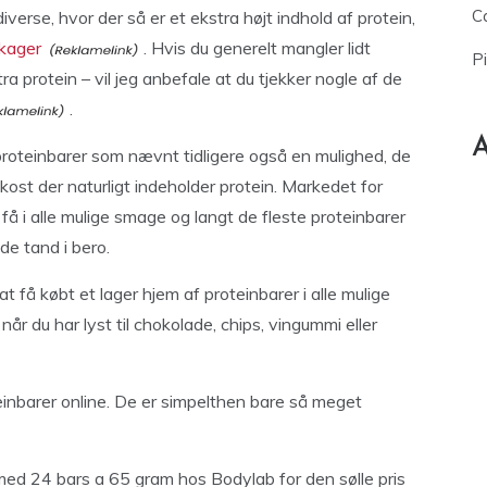
Ca
verse, hvor der så er et ekstra højt indhold af protein,
ekager
. Hvis du generelt mangler lidt
P
tra protein – vil jeg anbefale at du tjekker nogle af de
.
A
proteinbarer som nævnt tidligere også en mulighed, de
 kost der naturligt indeholder protein. Markedet for
å i alle mulige smage og langt de fleste proteinbarer
de tand i bero.
l at få købt et lager hjem af proteinbarer i alle mulige
r du har lyst til chokolade, chips, vingummi eller
teinbarer online. De er simpelthen bare så meget
ed 24 bars a 65 gram hos Bodylab for den sølle pris