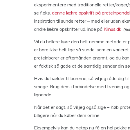
eksperimentere med traditionelle retter/kager/di
se f.eks.
denne lækre opskrift på proteinpand
inspiration til sunde retter – med eller uden eks
andre lækre opskrifter ud, inde på
Kiinus.dk
Vil du hellere køre den helt nemme metode er 
er bare ikke helt lige så sunde, som en varieret
proteinbarer er efterhånden enormt, og du kan f
er faktisk så gode at de samtidig sender din sø
Hvis du hælder til barerne, så vil jeg råde dig ti
smage. Brug dem i forbindelse med træning og nå
lignende.
Når det er sagt, så vil jeg også sige – Køb pro
billigere når du køber dem online.
Eksempelvis kan du netop nu få en hel pakke m