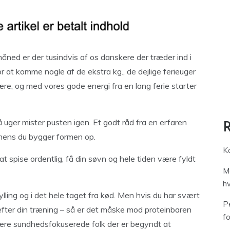
åned er der tusindvis af os danskere der træder ind i
or at komme nogle af de ekstra kg., de dejlige ferieuger
være, og med vores gode energi fra en lang ferie starter
 uger mister pusten igen. Et godt råd fra en erfaren
gt mens du bygger formen op.
Ka
at spise ordentlig, få din søvn og hele tiden være fyldt
M
h
ling og i det hele taget fra kød. Men hvis du har svært
Pe
r efter din træning – så er det måske mod proteinbaren
f
 flere sundhedsfokuserede folk der er begyndt at