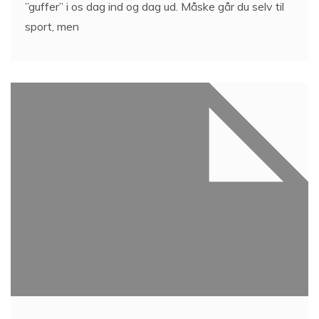
Nem og lækker hverdagsmad
fra måltidskassen:
Grøntsagsbånd med svampe og
fløde
3 Min Reading