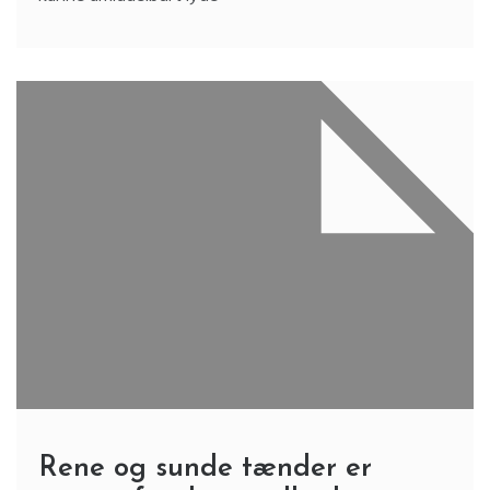
Rene og sunde tænder er
vigtigt for din sundhed
3 Min Reading
Det kommer helt sikkert ikke bag på dig, at det er
vigtigt at gå til tandlægen. Dog vælger mange
alligevel at kvitte tandlægebesøgene, fordi de