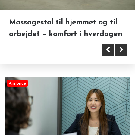
Massagestol til hjemmet og til
Annonce
arbejdet – komfort i hverdagen
Blog
Fleksibel bemanding i København: Når
virksomheder har brug for hurtig