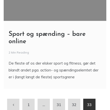
2 Min Reading
De fleste af os der elsker sport og fitness, gør det
blandt andet pga. action- og spændingselemtet der
er i (langt langt de fleste) sportsgrene
1
…
31
32
33
34
35
Søg
Søg