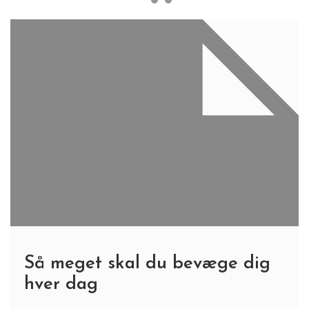
Så meget skal du bevæge dig
hver dag
3 Min Reading
Fysisk aktivitet er afgørende for vores alle
folkesundhed. Det er blevet konstateret gang på
gang, da det er med til at sikre, at man forbrænder