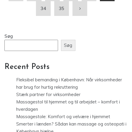
Recent Posts
Fleksibel bemanding i København: Når virksomheder
har brug for hurtig rekruttering
Stærk partner for virksomheder
Massagestol til hjemmet og til arbejdet – komfort i
hverdagen
Massagestole: Komfort og velvære i hjemmet
Smerter i lænden? Sådan kan massage og osteopati i
København hjælpe
Recent Comments
Katrhrine
på
Kom i dit livs form med disse tips
Mathias V
på
Træn effektivt – og få mere tid i hverdagen
Pernille
på
Fix huset og haven og kom samtidig i form