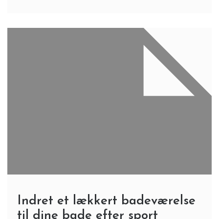
Indret et lækkert badeværelse
til dine bade efter sport
3 Min Reading
Efter man har været ude at spille fodbold, løbe en tur,
været i fitness eller lignende, er der ikke noget bedre
end at få et