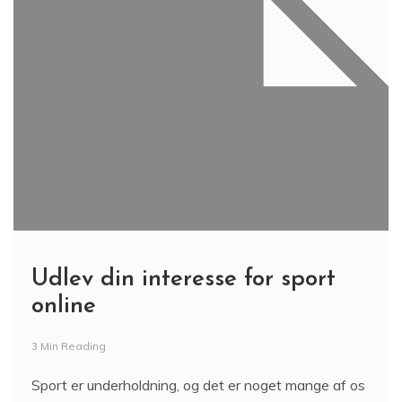
Udlev din interesse for sport
online
3 Min Reading
Sport er underholdning, og det er noget mange af os
”guffer” i os dag ind og dag ud. Måske går du selv til
sport, men