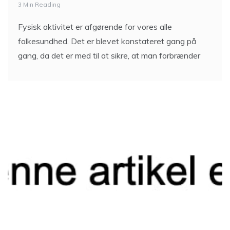
Lidt om Squeezy
energiprodukter
2 Min Reading