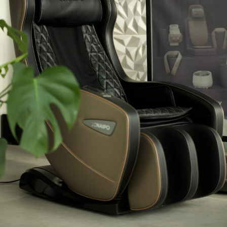
Fleksibel bemanding i
Stærk partner for virksomheder
København: Når virksomheder
har brug for hurtig rekruttering